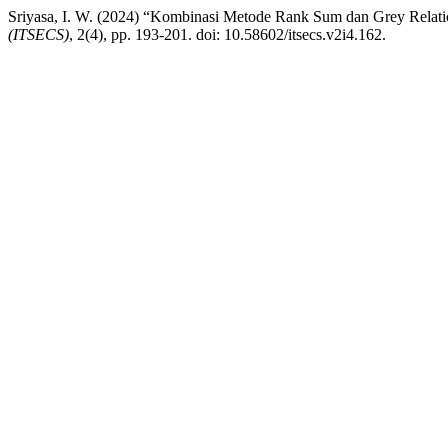
Sriyasa, I. W. (2024) “Kombinasi Metode Rank Sum dan Grey Relati
(ITSECS)
, 2(4), pp. 193-201. doi: 10.58602/itsecs.v2i4.162.